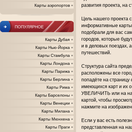
развития проекта, на 
Карты аэропортов
Цель нашего проекта 
информативные карты 
ПОПУЛЯРНОЕ
подобрали для вас са
городов, которые будут
Карты Дубая
и в деловых поездах, 
Карты Нью-Йорка
путешествий.
Карты Стамбула
Карты Лондона
Структура сайта преде
Карты Парижа
расположены все горо
Карты Берлина
попадёте на страницу
имеющихся карт и их 
Карты Рима
УВЕЛИЧИТЬ или на наз
Карты Барселоны
картой, чтобы просмот
Карты Венеции
нажмите на изображен
Карты Милана
Карты Мюнхена
Если у вас есть полезн
Карты Праги
представленная на наш