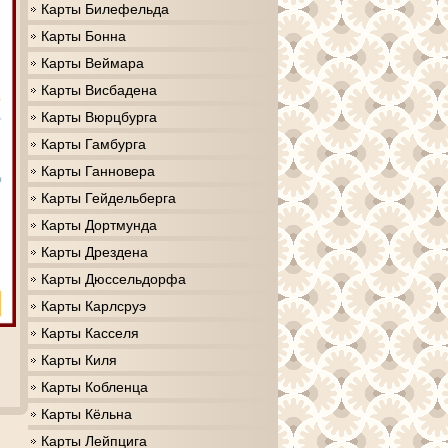
Карты Билефельда
Карты Бонна
Карты Веймара
Карты Висбадена
Карты Вюрцбурга
Карты Гамбурга
Карты Ганновера
Карты Гейдельберга
Карты Дортмунда
Карты Дрездена
Карты Дюссельдорфа
Карты Карлсруэ
Карты Касселя
Карты Киля
Карты Кобленца
Карты Кёльна
Карты Лейпцига